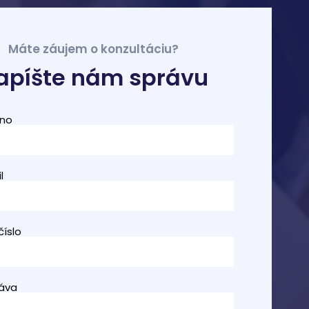
Máte záujem o konzultáciu?
apíšte nám správu
no
l
číslo
áva