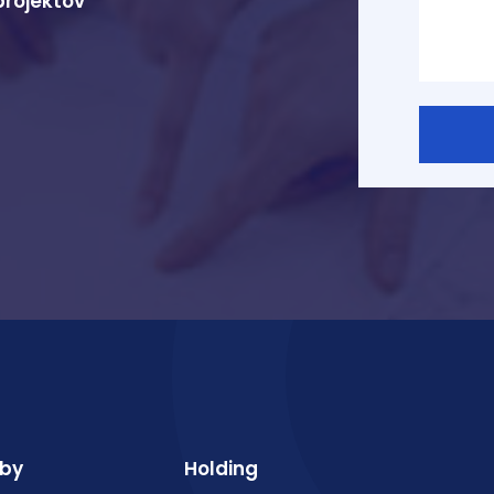
projektov
žby
Holding