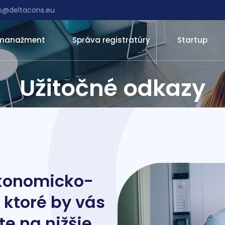
fo@deltacons.eu
 manažment
Správa registratúry
Startup
Užitočné odkazy
ekonomicko-
ktoré by vás
te na nižšie