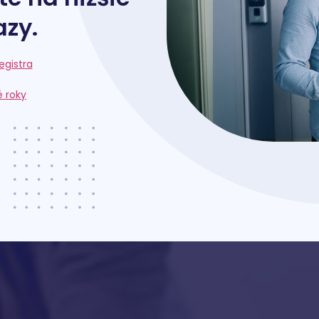
zy.
egistra
é roky