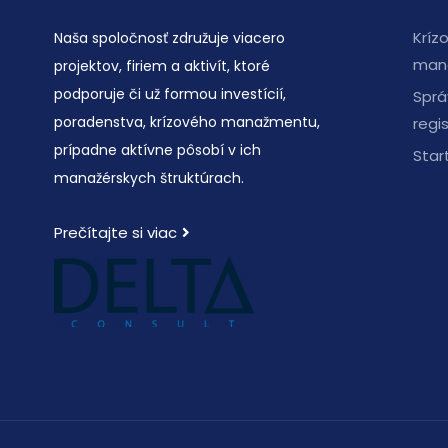
Kríz
Naša spoločnosť združuje viacero
man
projektov, firiem a aktivít, ktoré
podporuje či už formou investícií,
Sprá
poradenstva, krízového manažmentu,
regi
prípadne aktívne pôsobí v ich
Star
manažérskych štruktúrach.
Prečítajte si viac