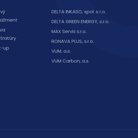
ový
DELTA INKASO, spol. s r.o.
ažment
DELTA GREEN ENERGY, s.r.o.
va
MAX Servis s.r.o.
stratúry
RONAVA PLUS, s.r.o.
t-up
VUM, a.s.
VUM Carbon, a.s.