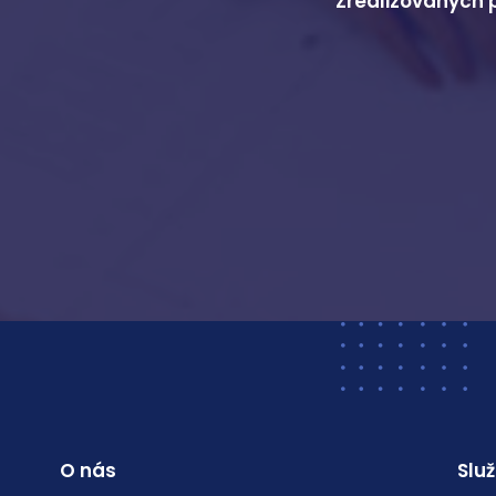
Zrealizovaných 
O nás
Slu