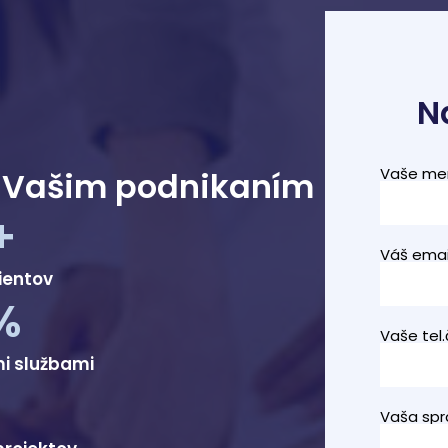
N
Vaše me
 Vašim podnikaním
+
Váš emai
ientov
%
Vaše tel.
mi službami
Vaša spr