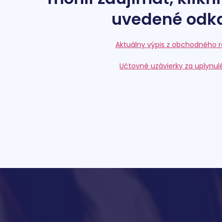
uvedené odka
Aktuálny výpis z obchodného r
Učtovné uzávierky za uplynul